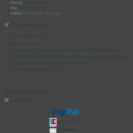
Phone:
0211 / 30147045
Fax:
0211 / 30147046
E-Mail:
info@gedex-shop.de
//
IHRE VORTEILE
Schneller Versand
Sichere Zahlung
Kostenloser Versand deutschland- weit ab 150 € Bestellwert
10% Rabatt auf alle Artikel für Gewerbetreibende bei Angabe der
korrekten Ust-ID während der Registrierung
Mindestbestellwert ab 24 €
ZAHLUNG & VERSAND
//
ZAHLUNG