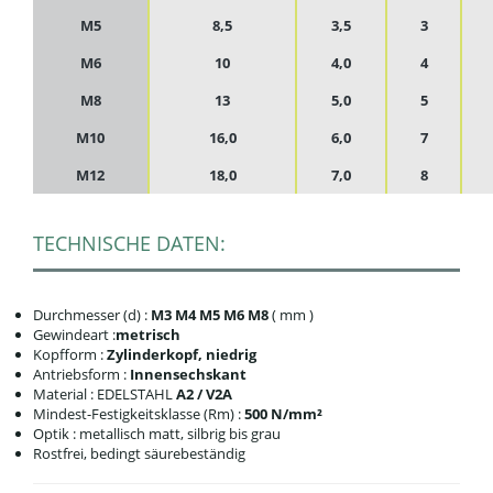
M5
8,5
3,5
3
M6
10
4,0
4
M8
13
5,0
5
M10
16,0
6,0
7
M12
18,0
7,0
8
TECHNISCHE DATEN:
Durchmesser (d) :
M3 M4 M5 M6 M8
( mm )
Gewindeart :
metrisch
Kopfform :
Zylinderkopf, niedrig
Antriebsform :
Innensechskant
Material : EDELSTAHL
A2 / V2A
Mindest-Festigkeitsklasse (Rm) :
500 N/mm²
Optik : metallisch matt, silbrig bis grau
Rostfrei, bedingt säurebeständig