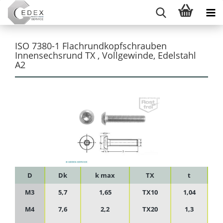
ISO 7380-1 Flachrundkopfschrauben
Innensechsrund TX , Vollgewinde, Edelstahl
A2
D
Dk
k max
TX
t
M3
5,7
1,65
TX10
1,04
M4
7,6
2,2
TX20
1,3