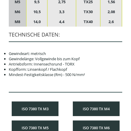
M5
9,5
2,75
TX25
1,56
M6
10,5
3,3
TX30
2,08
M8
14,0
4,4
TX40
2,6
TECHNISCHE DATEN:
Gewindeart: metrisch
Gewindelänge: Vollgewinde bis zum Kopf
Antriebsform: Innensechsrund - TORX
Kopfform: Linsenkopf / Flachkopf
Mindest-Festigkeitsklasse (Rm) - 500 N/mm²
ISO 7380 TX M3
ISO 7380 TX M4
ISO 7380 TX M5
ISO 7380 TX M6