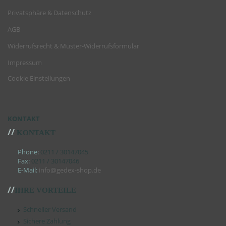
Privatsphäre & Datenschutz
AGB
Widerrufsrecht & Muster-Widerrufsformular
Impressum
Cookie Einstellungen
KONTAKT
//
KONTAKT
Phone:
0211 / 30147045
Fax:
0211 / 30147046
E-Mail:
info@gedex-shop.de
//
IHRE VORTEILE
Schneller Versand
Sichere Zahlung