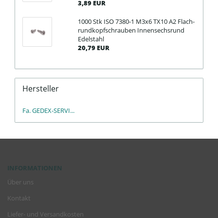
3,89 EUR
1000 Stk ISO 7380-​1 M3x6 TX10 A2 Flach­
rund­kopf­schrau­ben In­nen­sechs­rund
Edel­stahl
20,79 EUR
Hersteller
Fa. GEDEX-SERVI...
INFORMATIONEN
Über uns
Kontakt
Liefer- und Versandkosten