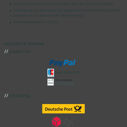
Kostenloser Versand deutschland- weit ab 150 € Bestellwert
10% Rabatt auf alle Artikel für Gewerbetreibende bei Angabe der
korrekten Ust-ID während der Registrierung
Mindestbestellwert ab 24 €
ZAHLUNG & VERSAND
//
ZAHLUNG
//
VERSAND