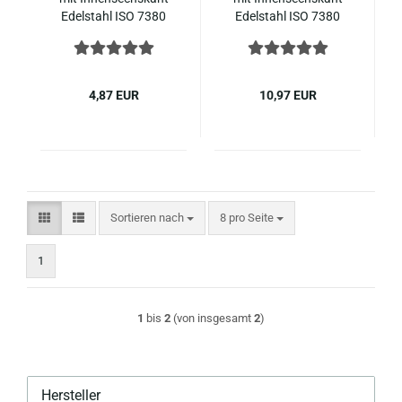
Edel­stahl ISO 7380
Edel­stahl ISO 7380
M8x60
M8x60
4,87 EUR
10,97 EUR
Sortieren nach
pro Seite
Sortieren nach
8 pro Seite
1
1
bis
2
(von insgesamt
2
)
Hersteller