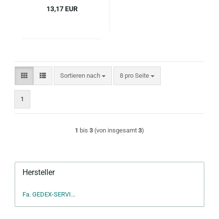
13,17 EUR
Sortieren nach
pro Seite
Sortieren nach
8 pro Seite
1
1
bis
3
(von insgesamt
3
)
Hersteller
Fa. GEDEX-SERVI...