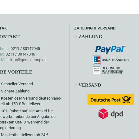
TAKT
ZAHLUNG & VERSAND
//
ONTAKT
ZAHLUNG
hone:
0211 / 30147045
ax:
0211 / 30147046
-Mail:
info@gedex-shop.de
HRE VORTEILE
Schneller Versand
//
VERSAND
Sichere Zahlung
Kostenloser Versand deutschland-
eit ab 150 € Bestellwert
10% Rabatt auf alle Artikel für
ewerbetreibende bei Angabe der
orrekten Ust-ID während der
egistrierung
Mindestbestellwert ab 24 €