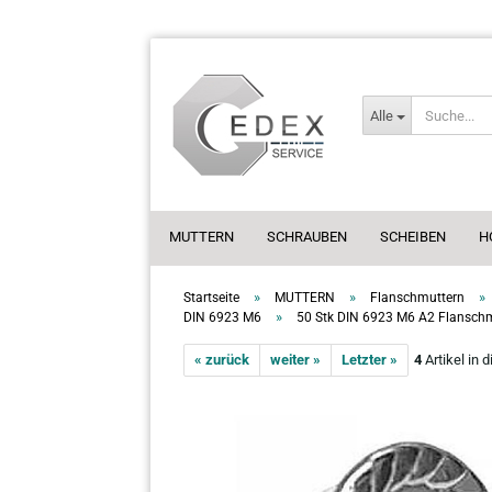
Alle
MUTTERN
SCHRAUBEN
SCHEIBEN
H
»
»
»
Startseite
MUTTERN
Flanschmuttern
»
DIN 6923 M6
50 Stk DIN 6923 M6 A2 Flanschm
« zurück
weiter »
Letzter »
4
Artikel in 