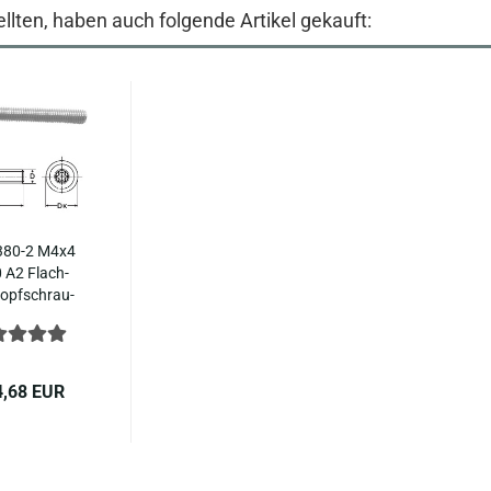
llten, haben auch folgende Artikel gekauft:
380-​2 M4x4
 A2 Flach­
kopf­schrau­
ben...
4,68 EUR