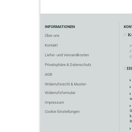
INFORMATIONEN
KON
//
K
Über uns
Kontakt
P
F
Liefer- und Versandkosten
E
Privatsphäre & Datenschutz
//
I
AGB
Widerrufsrecht & Muster-
Widerrufsformular
w
Impressum
G
Cookie Einstellungen
k
R