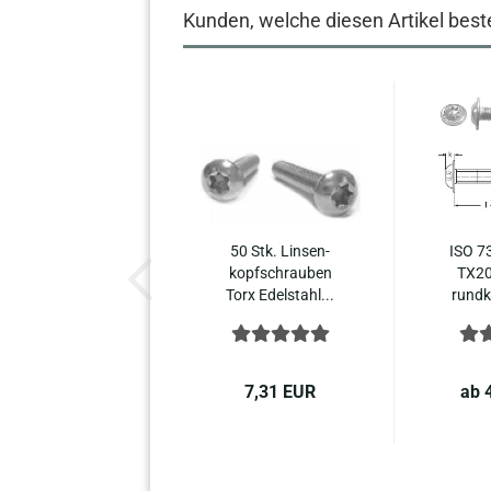
Kunden, welche diesen Artikel beste
50 Stk. Lin­sen­
ISO 7
kopf­schrau­ben
TX20
Torx Edel­stahl...
rund­
7,31 EUR
ab 