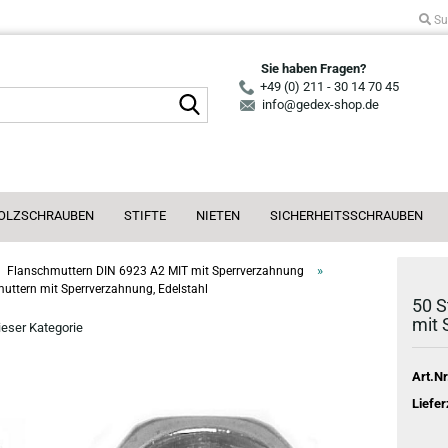
Su
Sie haben Fragen?
+49 (0) 211 - 30 14 70 45
Suche...
info@gedex-shop.de
OLZSCHRAUBEN
STIFTE
NIETEN
SICHERHEITSSCHRAUBEN
»
Flanschmuttern DIN 6923 A2 MIT mit Sperrverzahnung
uttern mit Sperrverzahnung, Edelstahl
50 S
mit 
dieser Kategorie
Art.Nr
Liefer