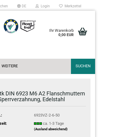
chen
DE
Login
Merkzettel
Ihr Warenkorb
0,00 EUR
WEITERE
SUCHEN
tk DIN 6923 M6 A2 Flan­sch­mut­tern
Sperr­ver­zah­nung, Edel­stahl
.:
6923VZ-2-6-50
zeit:
ca. 1-3 Tage
(Ausland abweichend)