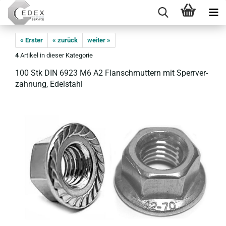
« Erster
« zurück
weiter »
4
Artikel in dieser Kategorie
100 Stk DIN 6923 M6 A2 Flan­sch­mut­tern mit Sperr­ver­
zah­nung, Edel­stahl