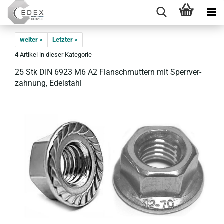
weiter »
Letzter »
4
Artikel in dieser Kategorie
25 Stk DIN 6923 M6 A2 Flan­sch­mut­tern mit Sperr­ver­
zah­nung, Edel­stahl