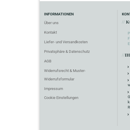
INFORMATIONEN
KON
//
K
Über uns
Kontakt
P
F
Liefer- und Versandkosten
E
Privatsphäre & Datenschutz
//
I
AGB
Widerrufsrecht & Muster-
Widerrufsformular
w
Impressum
G
Cookie Einstellungen
k
R