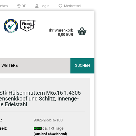
chen
DE
Login
Merkzettel
Ihr Warenkorb
0,00 EUR
WEITERE
SUCHEN
Stk Hül­sen­mut­tern M6x16 1.4305
sen­senk­kopf und Schlitz, In­nen­ge­
de Edel­stahl
.:
9062-2-6x16-100
zeit:
ca. 1-3 Tage
(Ausland abweichend)