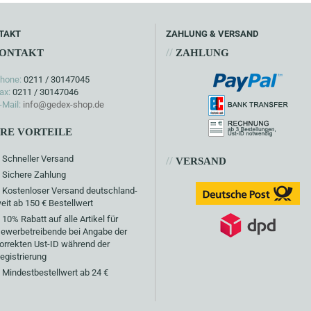
TAKT
ZAHLUNG & VERSAND
//
ONTAKT
ZAHLUNG
hone:
0211 / 30147045
ax:
0211 / 30147046
-Mail:
info@gedex-shop.de
HRE VORTEILE
Schneller Versand
//
VERSAND
Sichere Zahlung
Kostenloser Versand deutschland-
eit ab 150 € Bestellwert
10% Rabatt auf alle Artikel für
ewerbetreibende bei Angabe der
orrekten Ust-ID während der
egistrierung
Mindestbestellwert ab 24 €