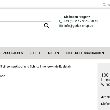
Su
Sie haben Fragen?
+49 (0) 211 - 30 14 70 45
Suche...
info@gedex-shop.de
OLZSCHRAUBEN
STIFTE
NIETEN
SICHERHEITSSCHRAUBEN
 Linsensenkkopf und Schlitz, Innengewinde Edelstahl
100 
orie
Lin­
win­
Art.Nr
Liefer