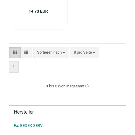
14,73 EUR
Sortieren nach
pro Seite
Sortieren nach
8 pro Seite
1
1
bis
3
(von insgesamt
3
)
Hersteller
Fa. GEDEX-SERVI...