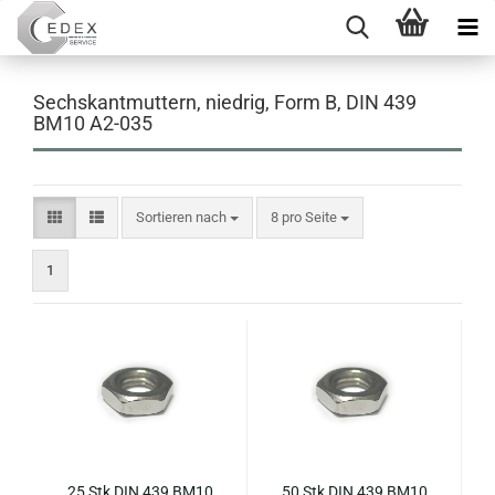
Sechskantmuttern, niedrig, Form B, DIN 439
BM10 A2-035
Sortieren nach
pro Seite
Sortieren nach
8 pro Seite
1
25 Stk DIN 439 BM10
50 Stk DIN 439 BM10