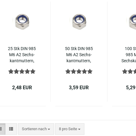
25 Stk DIN 985
50 Stk DIN 985
100 S
M6 A2 Sechs­
M6 A2 Sechs­
985 
kant­mut­tern,
kant­mut­tern,
Sechs­k
selbst­si­chernd,
selbst­si­chernd,
tern, se
nied­ri­ge Form
nied­ri­ge Form
chernd, 
ISO 10511
ISO 10511
ge Fo
Edel­stahl
Edel­stahl
10511
2,48 EUR
3,59 EUR
5,29
st
Sortieren nach
pro Seite
Sortieren nach
8 pro Seite