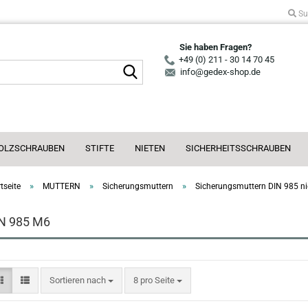
Su
Sie haben Fragen?
+49 (0) 211 - 30 14 70 45
Suche...
info@gedex-shop.de
OLZSCHRAUBEN
STIFTE
NIETEN
SICHERHEITSSCHRAUBEN
»
»
»
tseite
MUTTERN
Sicherungsmuttern
Sicherungsmuttern DIN 985 ni
N 985 M6
Sortieren nach
pro Seite
Sortieren nach
8 pro Seite