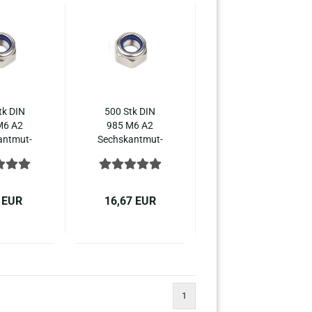
tk DIN
500 Stk DIN
M6 A2
985 M6 A2
ant­mut­
Sechs­kant­mut­
lbst­si­
tern, selbst­si­
nied­ri­
chernd, nied­ri­
rm ISO
ge Form ISO
 Edel­
10511 Edel­
 EUR
16,67 EUR
ahl
stahl
1