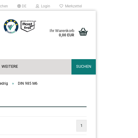
chen
DE
Login
Merkzettel
Ihr Warenkorb
0,00 EUR
WEITERE
SUCHEN
»
edrig
DIN 985 M6
1