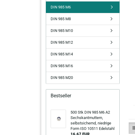
DIN 985 M6
DIN 985 M8
DIN 985 M10
DIN 985 M12
DIN 985 M14
DIN 985 M16
DIN 985 M20
Bestseller
500 Stk DIN 985 M6 A2
Sechs­kant­mut­tern,
selbst­si­chernd, nied­ri­ge
Form ISO 10511 Edel­stahl
16,67 EUR