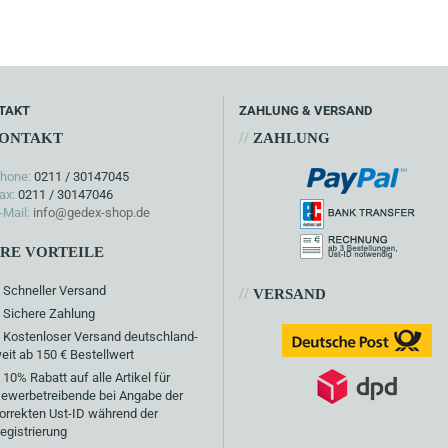
TAKT
ZAHLUNG & VERSAND
//
ONTAKT
ZAHLUNG
hone:
0211 / 30147045
ax:
0211 / 30147046
-Mail:
info@gedex-shop.de
HRE VORTEILE
Schneller Versand
//
VERSAND
Sichere Zahlung
Kostenloser Versand deutschland-
eit ab 150 € Bestellwert
10% Rabatt auf alle Artikel für
ewerbetreibende bei Angabe der
orrekten Ust-ID während der
egistrierung