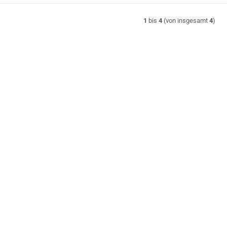
1
bis
4
(von insgesamt
4
)