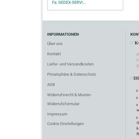
Fa. GEDEX-SERVI...
INFORMATIONEN
KON
//
K
Über uns
Kontakt
P
F
Liefer- und Versandkosten
E
Privatsphäre & Datenschutz
//
I
AGB
Widerrufsrecht & Muster-
Widerrufsformular
w
Impressum
G
Cookie Einstellungen
k
R