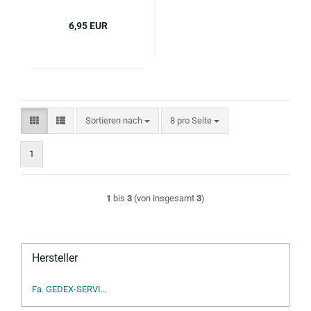
1025
6,95 EUR
Sortieren nach
pro Seite
Sortieren nach
8 pro Seite
1
1
bis
3
(von insgesamt
3
)
Hersteller
Fa. GEDEX-SERVI...