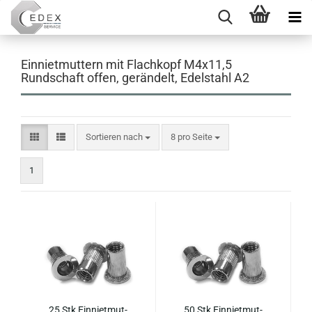
Einnietmuttern mit Flachkopf M4x11,5
Rundschaft offen, gerändelt, Edelstahl A2
Sortieren nach
pro Seite
Sortieren nach
8 pro Seite
1
25 Stk Ein­niet­mut­
50 Stk Ein­niet­mut­