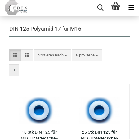
DIN 125 Polyamid 17 für M16
Sortieren nach
pro Seite
Sortieren nach
8 pro Seite
1
10 Stk DIN 125 für
25 Stk DIN 125 für
M16 Un­ter­leg­schei­
M16 Un­ter­leg­schei­