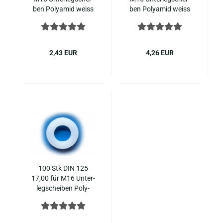
ben Po­ly­amid weiss
ben Po­ly­amid weiss
2,43 EUR
4,26 EUR
100 Stk DIN 125
17,00 für M16 Un­ter­
leg­schei­ben Po­ly­
amid weiss