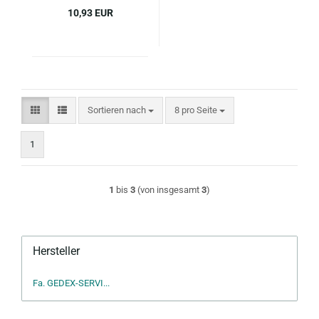
10,93 EUR
Sortieren nach
pro Seite
Sortieren nach
8 pro Seite
1
1
bis
3
(von insgesamt
3
)
Hersteller
Fa. GEDEX-SERVI...