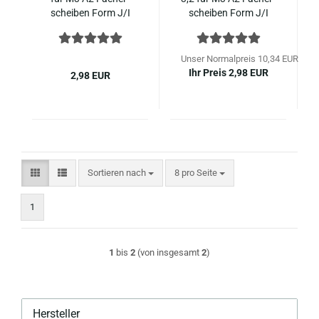
schei­ben Form J/I
schei­ben Form J/I
Edel­stahl
Edel­stahl
Unser Normalpreis 10,34 EUR
Ihr Preis 2,98 EUR
2,98 EUR
Sortieren nach
pro Seite
Sortieren nach
8 pro Seite
1
1
bis
2
(von insgesamt
2
)
Hersteller