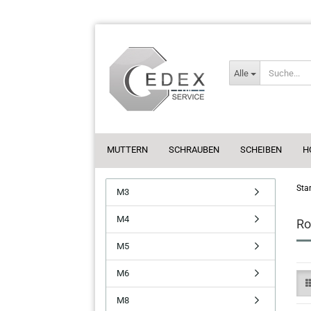
Alle
MUTTERN
SCHRAUBEN
SCHEIBEN
H
Star
M3
M4
Ro
M5
M6
M8