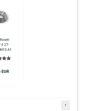
Ro­set­
 E 27-​
 M10 A1
­me­tall
t 1.4305
stahl
6 EUR
1