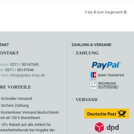
1
bis
3
(von insgesamt
3
)
TAKT
ZAHLUNG & VERSAND
//
ONTAKT
ZAHLUNG
hone:
0211 / 30147045
ax:
0211 / 30147046
-Mail:
info@gedex-shop.de
HRE VORTEILE
Schneller Versand
//
VERSAND
Sichere Zahlung
Kostenloser Versand deutschland-
eit ab 150 € Bestellwert
10% Rabatt auf alle Artikel für
ewerbetreibende bei Angabe der