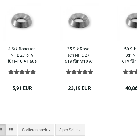
4 Stk Ro­set­ten
25 Stk Ro­set­
50 Stk 
NF E 27-​619
ten NF E 27-​
ten NF
für M10 A1 aus
619 für M10 A1
619 für
Voll­me­tall ge­
aus Voll­me­tall
aus Voll
dreht 1.4305
ge­dreht 1.4305
ge­dreh
Edel­stahl
Edel­stahl
Edel­
5,91 EUR
23,19 EUR
40,8
Sortieren nach
pro Seite
Sortieren nach
8 pro Seite