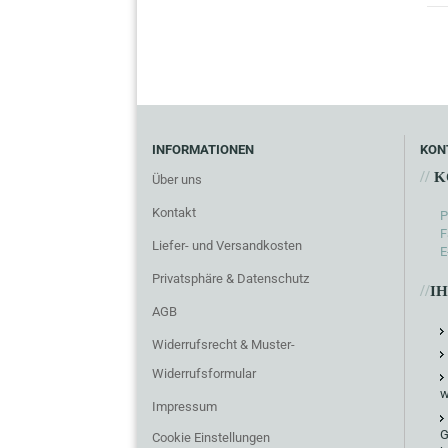
INFORMATIONEN
KON
//
K
Über uns
Kontakt
P
F
Liefer- und Versandkosten
E
Privatsphäre & Datenschutz
//
I
AGB
Widerrufsrecht & Muster-
Widerrufsformular
w
Impressum
G
Cookie Einstellungen