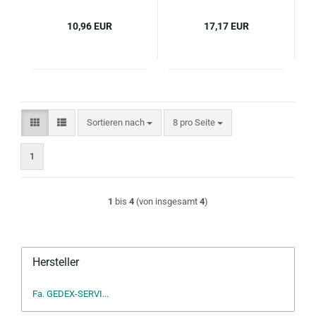
10,96 EUR
17,17 EUR
Sortieren nach
pro Seite
Sortieren nach
8 pro Seite
1
1
bis
4
(von insgesamt
4
)
Hersteller
Fa. GEDEX-SERVI...