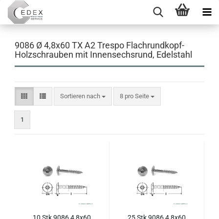
9086 Ø 4,8x60 TX A2 Trespo Flachrundkopf-
Holzschrauben mit Innensechsrund, Edelstahl
Sortieren nach
pro Seite
Sortieren nach
8 pro Seite
1
10 Stk 9086 4,8x60
25 Stk 9086 4,8x60