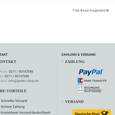
1
bis
4
(von insgesamt
4
)
TAKT
ZAHLUNG & VERSAND
//
ONTAKT
ZAHLUNG
hone:
0211 / 30147045
ax:
0211 / 30147046
-Mail:
info@gedex-shop.de
HRE VORTEILE
Schneller Versand
//
VERSAND
Sichere Zahlung
Kostenloser Versand deutschland-