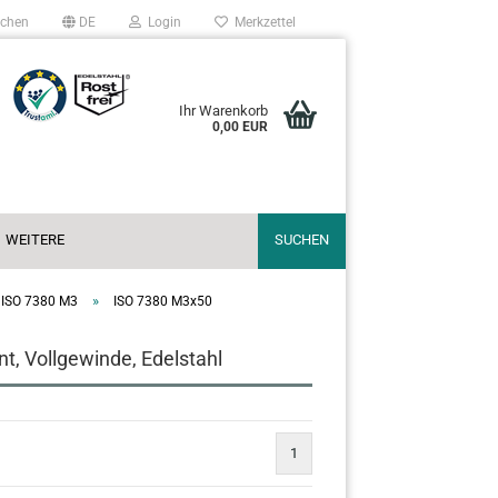
chen
DE
Login
Merkzettel
Ihr Warenkorb
0,00 EUR
WEITERE
SUCHEN
»
ISO 7380 M3
ISO 7380 M3x50
, Vollgewinde, Edelstahl
1