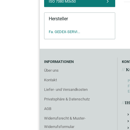
ISO 7380 M3x50
Hersteller
Fa. GEDEX-SERVI...
INFORMATIONEN
KON
//
K
Über uns
Kontakt
P
F
Liefer- und Versandkosten
E
Privatsphäre & Datenschutz
//
I
AGB
Widerrufsrecht & Muster-
Widerrufsformular