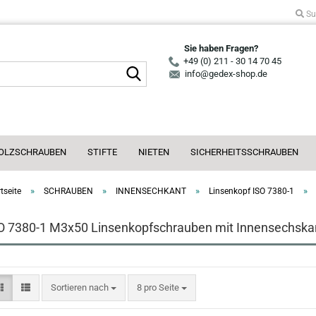
Su
Sie haben Fragen?
+49 (0) 211 - 30 14 70 45
Suche...
info@gedex-shop.de
OLZSCHRAUBEN
STIFTE
NIETEN
SICHERHEITSSCHRAUBEN
»
»
»
»
tseite
SCHRAUBEN
INNENSECHKANT
Linsenkopf ISO 7380-1
O 7380-1 M3x50 Linsenkopfschrauben mit Innensechskant
Sortieren nach
pro Seite
Sortieren nach
8 pro Seite