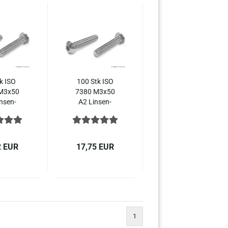
k ISO
100 Stk ISO
M3x50
7380 M3x50
n­sen­
A2 Lin­sen­
ben In­
schrau­ben In­
hs­kant,
nen­sechs­kant,
ahl ISO
Edel­stahl ISO
0-​1
7380-​1
2 EUR
17,75 EUR
1