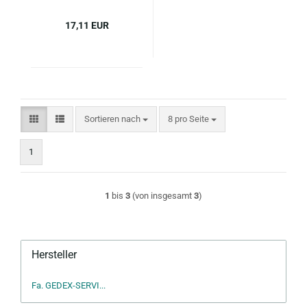
17,11 EUR
Sortieren nach
pro Seite
Sortieren nach
8 pro Seite
1
1
bis
3
(von insgesamt
3
)
Hersteller
Fa. GEDEX-SERVI...