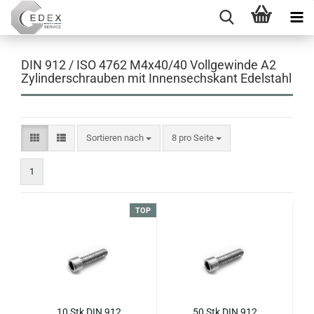
DIN 912 / ISO 4762 M4x40/40 Vollgewinde A2
Zylinderschrauben mit Innensechskant Edelstahl
Sortieren nach
pro Seite
Sortieren nach
8 pro Seite
1
TOP
10 Stk DIN 912
50 Stk DIN 912