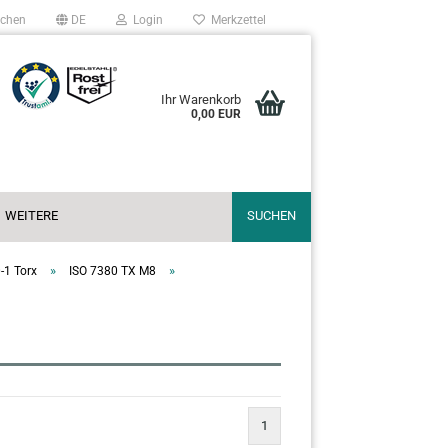
chen
DE
Login
Merkzettel
Ihr Warenkorb
0,00 EUR
WEITERE
SUCHEN
»
»
-1 Torx
ISO 7380 TX M8
1