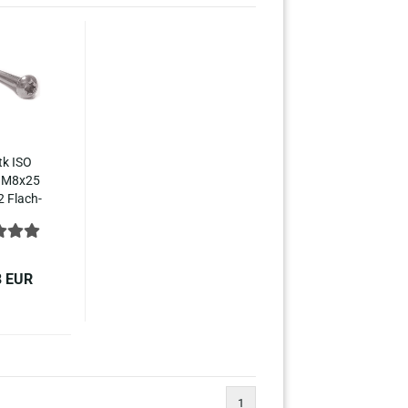
tk ISO
1 M8x25
 Flach­
kopf­
ben In­
hs­rund,
­win­de,
8 EUR
s­athl
1