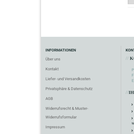
INFORMATIONEN
KON
//
K
Über uns
Kontakt
P
F
Liefer- und Versandkosten
E
Privatsphäre & Datenschutz
//
I
AGB
Widerrufsrecht & Muster-
Widerrufsformular
w
Impressum