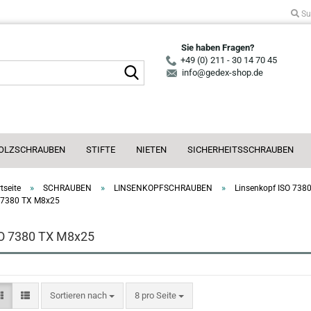
Su
Sie haben Fragen?
+49 (0) 211 - 30 14 70 45
Suche...
info@gedex-shop.de
OLZSCHRAUBEN
STIFTE
NIETEN
SICHERHEITSSCHRAUBEN
»
»
»
tseite
SCHRAUBEN
LINSENKOPFSCHRAUBEN
Linsenkopf ISO 7380
 7380 TX M8x25
O 7380 TX M8x25
Sortieren nach
pro Seite
Sortieren nach
8 pro Seite