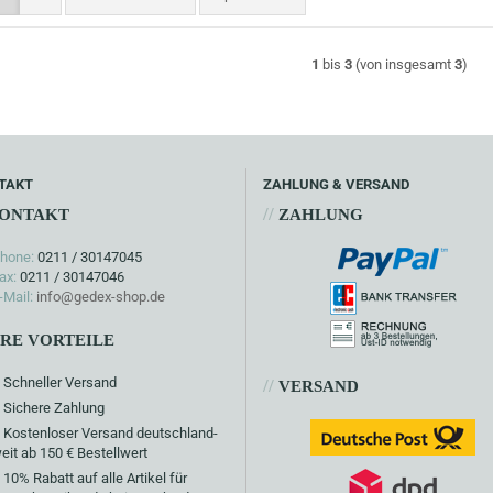
1
bis
3
(von insgesamt
3
)
TAKT
ZAHLUNG & VERSAND
//
ONTAKT
ZAHLUNG
hone:
0211 / 30147045
ax:
0211 / 30147046
-Mail:
info@gedex-shop.de
HRE VORTEILE
Schneller Versand
//
VERSAND
Sichere Zahlung
Kostenloser Versand deutschland-
eit ab 150 € Bestellwert
10% Rabatt auf alle Artikel für