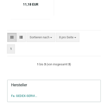
11,18 EUR
Sortieren nach
pro Seite
Sortieren nach
8 pro Seite
1
1
bis
3
(von insgesamt
3
)
Hersteller
Fa. GEDEX-SERVI...