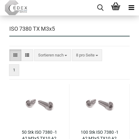
ISO 7380 TX M3x5
Sortieren nach
pro Seite
Sortieren nach
8 pro Seite
1
50 Stk ISO 7380 -1
100 Stk ISO 7380 -1
A2 M3x5 TX10 A2
A2 M3x5 TX10 A2