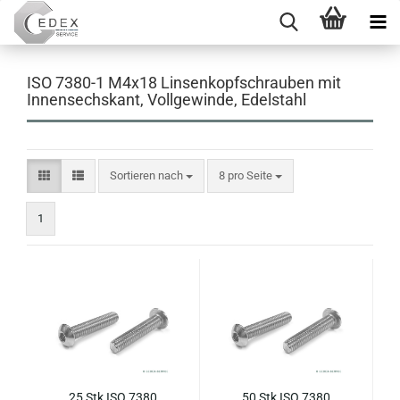
ISO 7380-1 M4x18 Linsenkopfschrauben mit
Innensechskant, Vollgewinde, Edelstahl
Sortieren nach
pro Seite
Sortieren nach
8 pro Seite
1
25 Stk ISO 7380
50 Stk ISO 7380