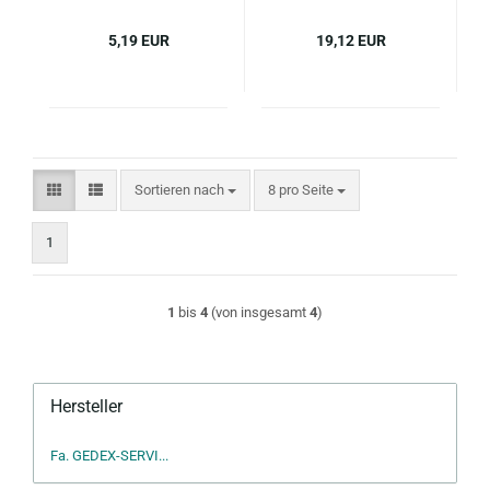
5,19 EUR
19,12 EUR
Sortieren nach
pro Seite
Sortieren nach
8 pro Seite
1
1
bis
4
(von insgesamt
4
)
Hersteller
Fa. GEDEX-SERVI...