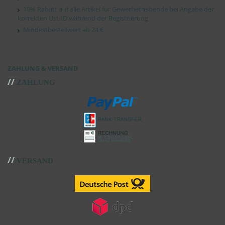
10% Rabatt auf alle Artikel für Gewerbetreibende bei Angabe der
korrekten Ust-ID während der Registrierung
Mindestbestellwert ab 24 €
ZAHLUNG & VERSAND
//
ZAHLUNG
//
VERSAND