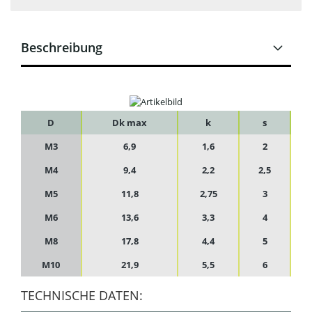
Beschreibung
D
Dk max
k
s
M3
6,9
1,6
2
M4
9,4
2,2
2,5
M5
11,8
2,75
3
M6
13,6
3,3
4
M8
17,8
4,4
5
M10
21,9
5,5
6
TECHNISCHE DATEN: