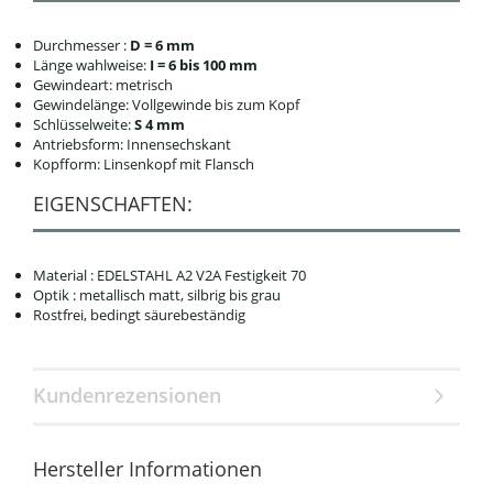
Durchmesser :
D = 6 mm
Länge wahlweise:
I = 6 bis 100 mm
Gewindeart: metrisch
Gewindelänge: Vollgewinde bis zum Kopf
Schlüsselweite:
S 4 mm
Antriebsform: Innensechskant
Kopfform: Linsenkopf mit Flansch
EIGENSCHAFTEN:
Material : EDELSTAHL A2 V2A Festigkeit 70
Optik : metallisch matt, silbrig bis grau
Rostfrei, bedingt säurebeständig
Kundenrezensionen
Hersteller Informationen