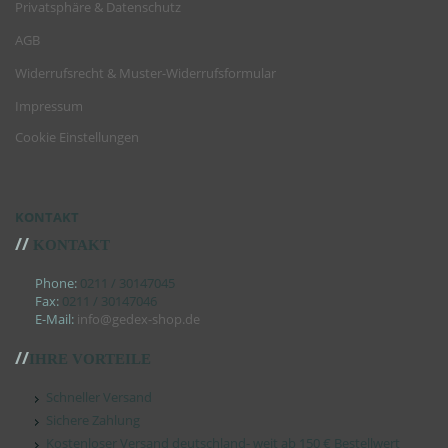
Privatsphäre & Datenschutz
AGB
Widerrufsrecht & Muster-Widerrufsformular
Impressum
Cookie Einstellungen
KONTAKT
//
KONTAKT
Phone:
0211 / 30147045
Fax:
0211 / 30147046
E-Mail:
info@gedex-shop.de
//
IHRE VORTEILE
Schneller Versand
Sichere Zahlung
Kostenloser Versand deutschland- weit ab 150 € Bestellwert