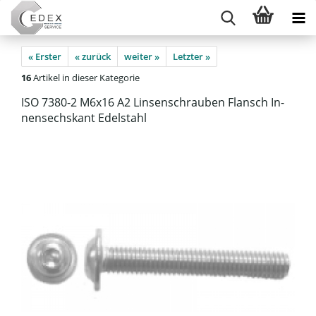
« Erster
« zurück
weiter »
Letzter »
16
Artikel in dieser Kategorie
ISO 7380-​2 M6x16 A2 Lin­sen­schrau­ben Flansch In­
nen­sechs­kant Edel­stahl