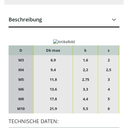
Beschreibung
D
Dk max
k
s
M3
6,9
1,6
2
M4
9,4
2,2
2,5
M5
11,8
2,75
3
M6
13,6
3,3
4
M8
17,8
4,4
5
M10
21,9
5,5
6
TECHNISCHE DATEN: