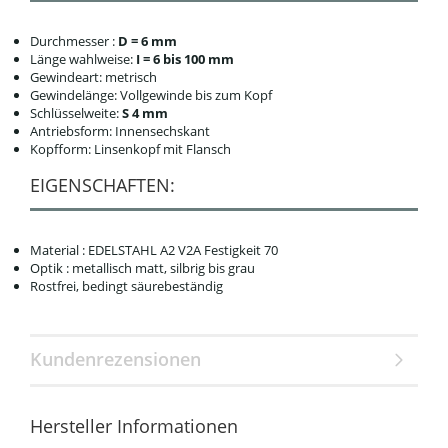
Durchmesser :
D = 6 mm
Länge wahlweise:
I = 6 bis 100 mm
Gewindeart: metrisch
Gewindelänge: Vollgewinde bis zum Kopf
Schlüsselweite:
S 4 mm
Antriebsform: Innensechskant
Kopfform: Linsenkopf mit Flansch
EIGENSCHAFTEN:
Material : EDELSTAHL A2 V2A Festigkeit 70
Optik : metallisch matt, silbrig bis grau
Rostfrei, bedingt säurebeständig
Kundenrezensionen
Hersteller Informationen