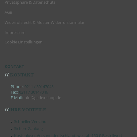
Privatsphäre & Datenschutz
AGB
Widerrufsrecht & Muster-Widerrufsformular
Impressum
Cookie Einstellungen
KONTAKT
//
KONTAKT
Phone:
0211 / 30147045
Fax:
0211 / 30147046
E-Mail:
info@gedex-shop.de
//
IHRE VORTEILE
Schneller Versand
Sichere Zahlung
Kostenloser Versand deutschland- weit ab 150 € Bestellwert