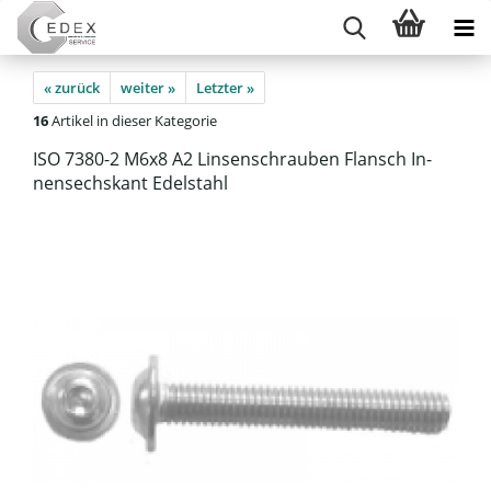
« zurück
weiter »
Letzter »
16
Artikel in dieser Kategorie
ISO 7380-​2 M6x8 A2 Lin­sen­schrau­ben Flansch In­
nen­sechs­kant Edel­stahl