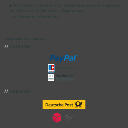
10% Rabatt auf alle Artikel für Gewerbetreibende bei Angabe der
korrekten Ust-ID während der Registrierung
Mindestbestellwert ab 24 €
ZAHLUNG & VERSAND
//
ZAHLUNG
//
VERSAND