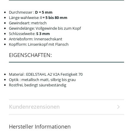
Durchmesser :
D = 5 mm
Länge wahlweise:
I = 5 bis 80 mm
Gewindeart: metrisch
Gewindelänge: Vollgewinde bis zum Kopf
Schlüsselweite:
S 3 mm
Antriebsform: Innensechskant
Kopfform: Linsenkopf mit Flansch
EIGENSCHAFTEN:
Material : EDELSTAHL A2 V2A Festigkeit 70
Optik : metallisch matt, silbrig bis grau
Rostfrei, bedingt säurebeständig
Kundenrezensionen
Hersteller Informationen