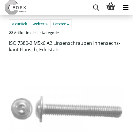
« zurück
weiter »
Letzter »
22
Artikel in dieser Kategorie
ISO 7380-​2 M5x6 A2 Lin­sen­schrau­ben In­nen­sechs­
kant Flansch, Edel­stahl