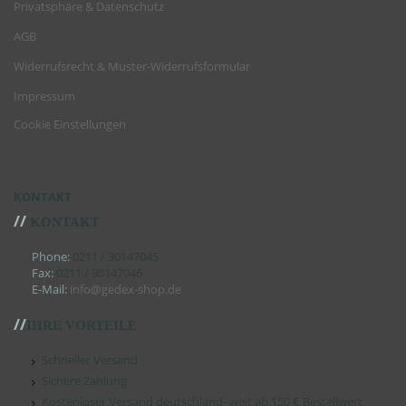
Privatsphäre & Datenschutz
AGB
Widerrufsrecht & Muster-Widerrufsformular
Impressum
Cookie Einstellungen
KONTAKT
//
KONTAKT
Phone:
0211 / 30147045
Fax:
0211 / 30147046
E-Mail:
info@gedex-shop.de
//
IHRE VORTEILE
Schneller Versand
Sichere Zahlung
Kostenloser Versand deutschland- weit ab 150 € Bestellwert