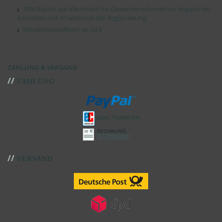
10% Rabatt auf alle Artikel für Gewerbetreibende bei Angabe der
korrekten Ust-ID während der Registrierung
Mindestbestellwert ab 24 €
ZAHLUNG & VERSAND
//
ZAHLUNG
//
VERSAND