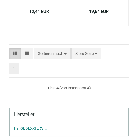
12,41 EUR
19,64 EUR
Sortieren nach
pro Seite
Sortieren nach
8 pro Seite
1
1
bis
4
(von insgesamt
4
)
Hersteller
Fa. GEDEX-SERVI...