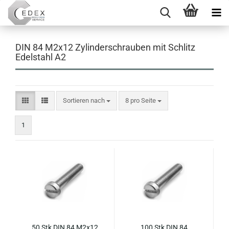
DIN 84 M2x12 Zylinderschrauben mit Schlitz
Edelstahl A2
Sortieren nach
pro Seite
Sortieren nach
8 pro Seite
1
50 Stk DIN 84 M2x12
100 Stk DIN 84