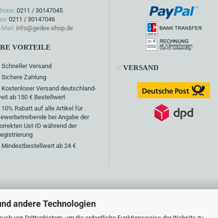
hone:
0211 / 30147045
ax:
0211 / 30147046
-Mail:
info@gedex-shop.de
HRE VORTEILE
Schneller Versand
//
VERSAND
Sichere Zahlung
Kostenloser Versand deutschland-
eit ab 150 € Bestellwert
10% Rabatt auf alle Artikel für
ewerbetreibende bei Angabe der
orrekten Ust-ID während der
egistrierung
Mindestbestellwert ab 24 €
und andere Technologien
Webshop erstellen
mit Gambio.de © 2026
uch von Drittanbietern, um die ordentliche Funktionsweise der Website zu