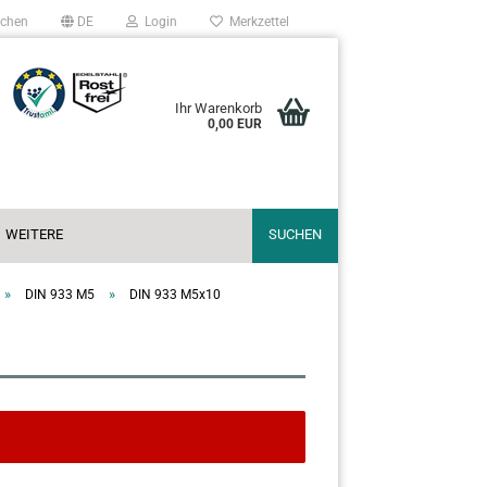
chen
DE
Login
Merkzettel
Ihr Warenkorb
0,00 EUR
WEITERE
SUCHEN
»
»
DIN 933 M5
DIN 933 M5x10