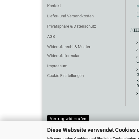
Kontakt
P
F
Liefer- und Versandkosten
E
Privatsphäre & Datenschutz
//
I
AGB
Widerrufsrecht & Muster-
Widerrufsformular
w
Impressum
G
Cookie Einstellungen
k
R
Vertrag widerrufen
Diese Webseite verwendet Cookies 
Wir verwenden Cookies und ähnliche Technologien, a