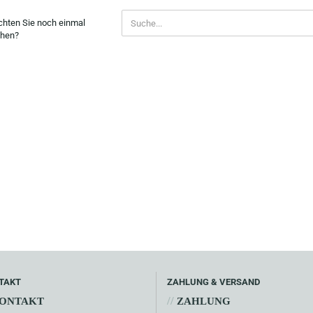
CHTEN
hten Sie noch einmal
hen?
CH
NMAL
CHEN?
TAKT
ZAHLUNG & VERSAND
//
ONTAKT
ZAHLUNG