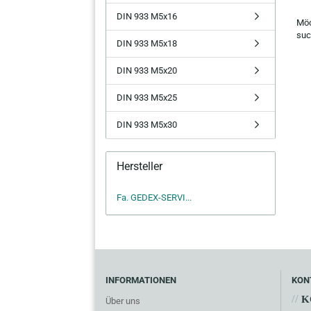
MÖ
DIN 933 M5x16
Möc
SIE
suc
NO
DIN 933 M5x18
EI
SU
DIN 933 M5x20
DIN 933 M5x25
DIN 933 M5x30
Hersteller
Fa. GEDEX-SERVI...
INFORMATIONEN
KON
//
K
Über uns