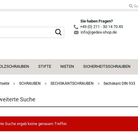
Su
Sie haben Fragen?
+49 (0) 211 - 30 14 70 45
Suche...
info@gedex-shop.de
OLZSCHRAUBEN
STIFTE
NIETEN
SICHERHEITSSCHRAUBEN
»
»
»
tseite
SCHRAUBEN
SECHSKANTSCHRAUBEN
Sechskant DIN 933
weiterte Suche
ie Suche ergab keine genauen Treffer.