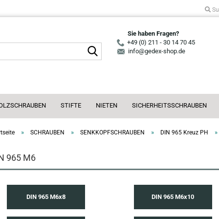
Su
Sie haben Fragen?
+49 (0) 211 - 30 14 70 45
Suche...
info@gedex-shop.de
OLZSCHRAUBEN
STIFTE
NIETEN
SICHERHEITSSCHRAUBEN
»
»
»
»
tseite
SCHRAUBEN
SENKKOPFSCHRAUBEN
DIN 965 Kreuz PH
N 965 M6
DIN 965 M6x8
DIN 965 M6x10