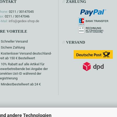
//
ONTAKT
ZAHLUNG
hone:
0211 / 30147045
ax:
0211 / 30147046
-Mail:
info@gedex-shop.de
HRE VORTEILE
Schneller Versand
//
VERSAND
Sichere Zahlung
Kostenloser Versand deutschland-
eit ab 150 € Bestellwert
10% Rabatt auf alle Artikel für
ewerbetreibende bei Angabe der
orrekten Ust-ID während der
egistrierung
Mindestbestellwert ab 24 €
und andere Technologien