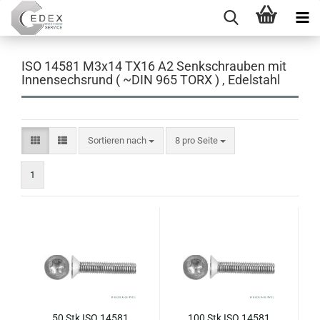
ISO 14581 M3x14 TX16 A2 Senkschrauben mit
Innensechsrund ( ~DIN 965 TORX ) , Edelstahl
Sortieren nach
pro Seite
Sortieren nach
8 pro Seite
1
50 Stk ISO 14581
100 Stk ISO 14581