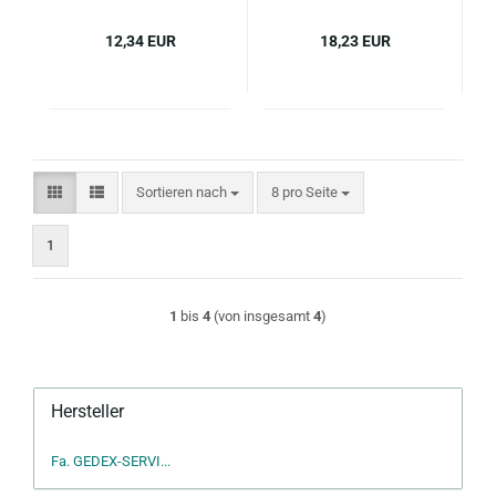
12,34 EUR
18,23 EUR
Sortieren nach
pro Seite
Sortieren nach
8 pro Seite
1
1
bis
4
(von insgesamt
4
)
Hersteller
Fa. GEDEX-SERVI...