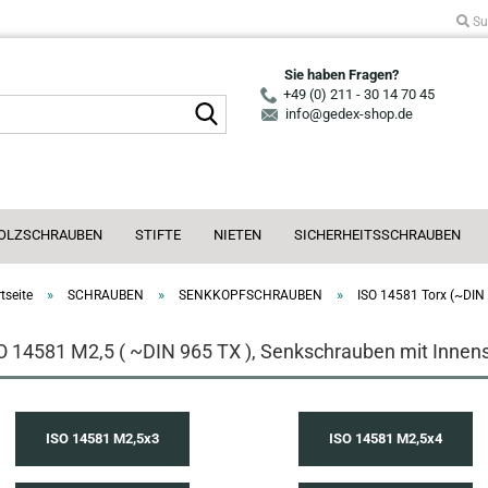
Su
Sie haben Fragen?
+49 (0) 211 - 30 14 70 45
Suche...
info@gedex-shop.de
OLZSCHRAUBEN
STIFTE
NIETEN
SICHERHEITSSCHRAUBEN
»
»
»
tseite
SCHRAUBEN
SENKKOPFSCHRAUBEN
ISO 14581 Torx (~DIN
O 14581 M2,5 ( ~DIN 965 TX ), Senkschrauben mit Innens
ISO 14581 M2,5x3
ISO 14581 M2,5x4