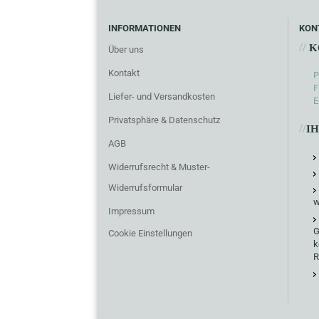
INFORMATIONEN
KON
//
K
Über uns
Kontakt
P
F
Liefer- und Versandkosten
E
Privatsphäre & Datenschutz
//
I
AGB
Widerrufsrecht & Muster-
Widerrufsformular
w
Impressum
G
Cookie Einstellungen
k
R