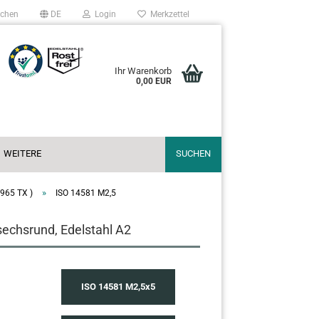
chen
DE
Login
Merkzettel
Ihr Warenkorb
0,00 EUR
WEITERE
SUCHEN
»
 965 TX )
ISO 14581 M2,5
echsrund, Edelstahl A2
ISO 14581 M2,5x5