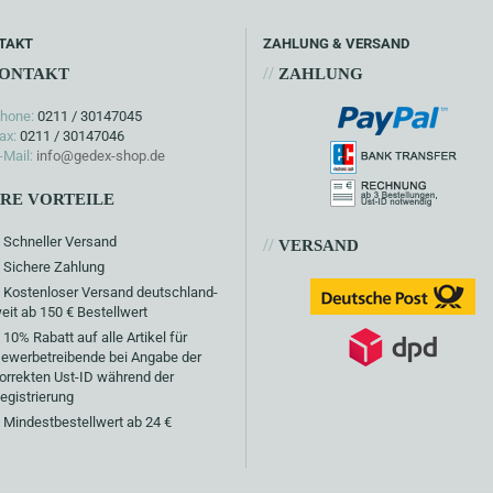
TAKT
ZAHLUNG & VERSAND
//
ONTAKT
ZAHLUNG
hone:
0211 / 30147045
ax:
0211 / 30147046
-Mail:
info@gedex-shop.de
HRE VORTEILE
Schneller Versand
//
VERSAND
Sichere Zahlung
Kostenloser Versand deutschland-
eit ab 150 € Bestellwert
10% Rabatt auf alle Artikel für
ewerbetreibende bei Angabe der
orrekten Ust-ID während der
egistrierung
Mindestbestellwert ab 24 €