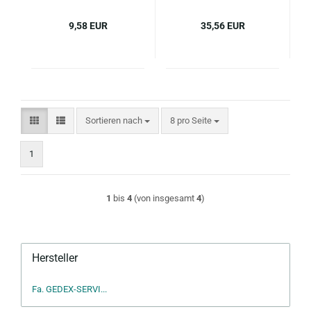
9,58 EUR
35,56 EUR
Sortieren nach
pro Seite
Sortieren nach
8 pro Seite
1
1
bis
4
(von insgesamt
4
)
Hersteller
Fa. GEDEX-SERVI...