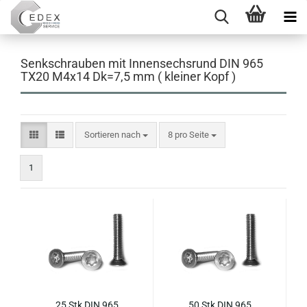
Senkschrauben mit Innensechsrund DIN 965
TX20 M4x14 Dk=7,5 mm ( kleiner Kopf )
Sortieren nach
pro Seite
Sortieren nach
8 pro Seite
1
25 Stk DIN 965
50 Stk DIN 965