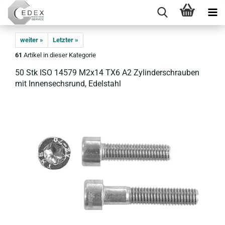
weiter »
Letzter »
61
Artikel in dieser Kategorie
50 Stk ISO 14579 M2x14 TX6 A2 Zy­lin­der­schrau­ben
mit In­nen­sechs­rund, Edel­stahl