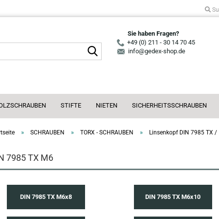
Su
Sie haben Fragen?
+49 (0) 211 - 30 14 70 45
Suche...
info@gedex-shop.de
OLZSCHRAUBEN
STIFTE
NIETEN
SICHERHEITSSCHRAUBEN
»
»
»
tseite
SCHRAUBEN
TORX - SCHRAUBEN
Linsenkopf DIN 7985 TX /
N 7985 TX M6
DIN 7985 TX M6x8
DIN 7985 TX M6x10