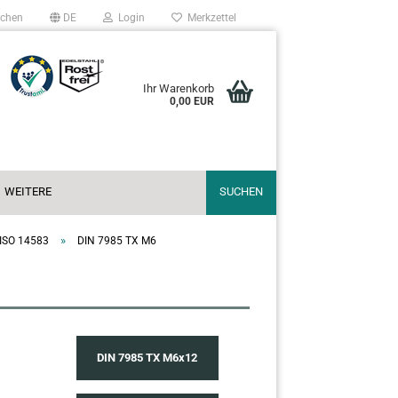
chen
DE
Login
Merkzettel
Ihr Warenkorb
0,00 EUR
WEITERE
SUCHEN
»
 ISO 14583
DIN 7985 TX M6
DIN 7985 TX M6x12