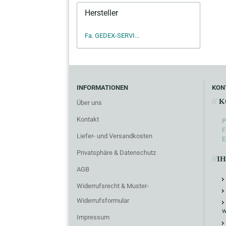
Hersteller
Fa. GEDEX-SERVI...
INFORMATIONEN
KON
//
K
Über uns
Kontakt
P
F
Liefer- und Versandkosten
E
Privatsphäre & Datenschutz
//
I
AGB
Widerrufsrecht & Muster-
Widerrufsformular
w
Impressum