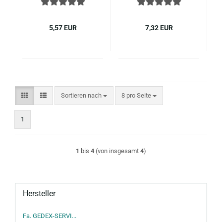
Edel­stahl
Edel­stahl
5,57 EUR
7,32 EUR
Sortieren nach
pro Seite
Sortieren nach
8 pro Seite
1
1
bis
4
(von insgesamt
4
)
Hersteller
Fa. GEDEX-SERVI...