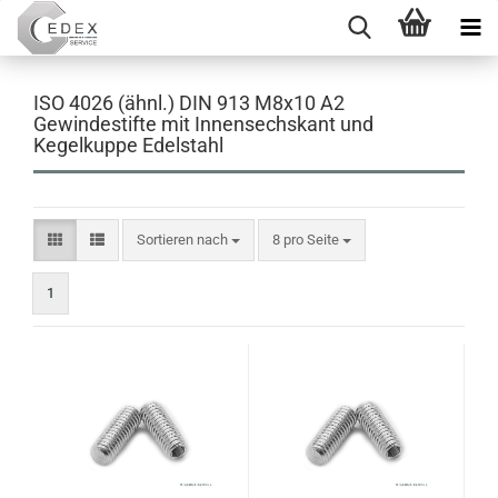
ISO 4026 (ähnl.) DIN 913 M8x10 A2
Gewindestifte mit Innensechskant und
Kegelkuppe Edelstahl
Sortieren nach
pro Seite
Sortieren nach
8 pro Seite
1