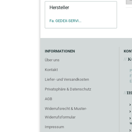
Hersteller
Fa. GEDEX-SERVI...
INFORMATIONEN
KON
//
K
Über uns
Kontakt
P
F
Liefer- und Versandkosten
E
Privatsphäre & Datenschutz
//
I
AGB
Widerrufsrecht & Muster-
Widerrufsformular
w
Impressum