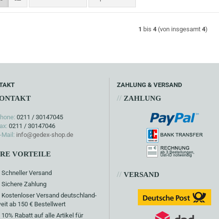
1
bis
4
(von insgesamt
4
)
TAKT
ZAHLUNG & VERSAND
//
ONTAKT
ZAHLUNG
hone:
0211 / 30147045
ax:
0211 / 30147046
-Mail:
info@gedex-shop.de
HRE VORTEILE
Schneller Versand
//
VERSAND
Sichere Zahlung
Kostenloser Versand deutschland-
eit ab 150 € Bestellwert
10% Rabatt auf alle Artikel für