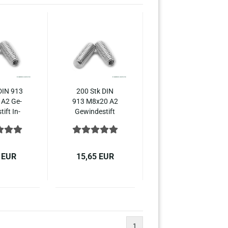
DIN 913
200 Stk DIN
A2 Ge­
913 M8x20 A2
tift In­
Ge­win­de­stift
hs­kant
In­nen­sechs­
­kup­pe
kant Ke­gel­kup­
6 Edel­
pe ISO 4026
ahl
Edel­stahl
 EUR
15,65 EUR
1