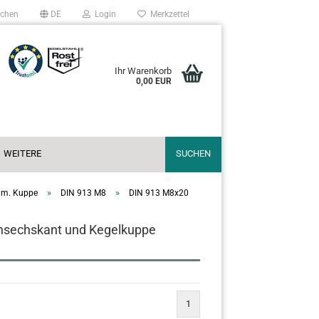
chen
DE
Login
Merkzettel
Ihr Warenkorb
0,00 EUR
WEITERE
SUCHEN
»
»
 m. Kuppe
DIN 913 M8
DIN 913 M8x20
ensechskant und Kegelkuppe
1