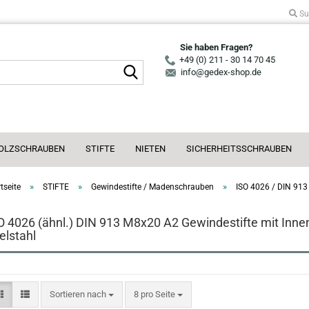
Su
Sie haben Fragen?
+49 (0) 211 - 30 14 70 45
Suche...
info@gedex-shop.de
OLZSCHRAUBEN
STIFTE
NIETEN
SICHERHEITSSCHRAUBEN
»
»
»
tseite
STIFTE
Gewindestifte / Madenschrauben
ISO 4026 / DIN 913
O 4026 (ähnl.) DIN 913 M8x20 A2 Gewindestifte mit Inn
elstahl
Sortieren nach
pro Seite
Sortieren nach
8 pro Seite