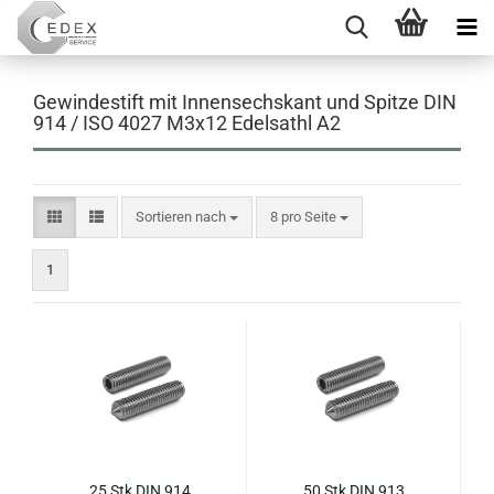
Gewindestift mit Innensechskant und Spitze DIN
914 / ISO 4027 M3x12 Edelsathl A2
Sortieren nach
pro Seite
Sortieren nach
8 pro Seite
1
25 Stk DIN 914
50 Stk DIN 913