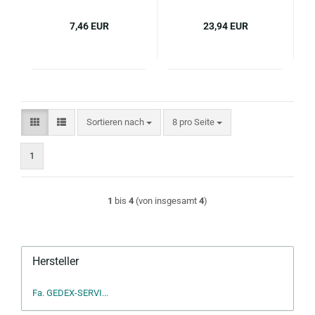
7,46 EUR
23,94 EUR
Sortieren nach
pro Seite
Sortieren nach
8 pro Seite
1
1
bis
4
(von insgesamt
4
)
Hersteller
Fa. GEDEX-SERVI...