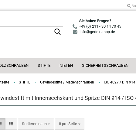
Su
Sie haben Fragen?
+49 (0) 211 - 30 14 70 45
Suche...
info@gedex-shop.de
OLZSCHRAUBEN
STIFTE
NIETEN
SICHERHEITSSCHRAUBEN
»
»
»
tseite
STIFTE
Gewindestifte / Madenschrauben
ISO 4027 / DIN 914
windestift mit Innensechskant und Spitze DIN 914 / ISO
Sortieren nach
pro Seite
Sortieren nach
8 pro Seite