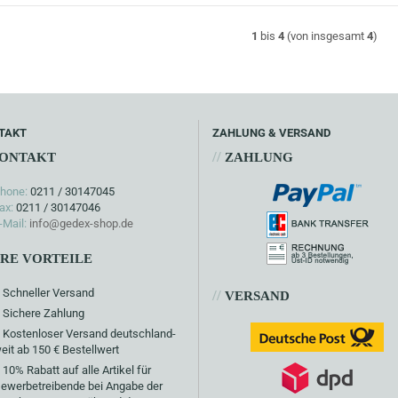
1
bis
4
(von insgesamt
4
)
TAKT
ZAHLUNG & VERSAND
//
ONTAKT
ZAHLUNG
hone:
0211 / 30147045
ax:
0211 / 30147046
-Mail:
info@gedex-shop.de
HRE VORTEILE
Schneller Versand
//
VERSAND
Sichere Zahlung
Kostenloser Versand deutschland-
eit ab 150 € Bestellwert
10% Rabatt auf alle Artikel für
ewerbetreibende bei Angabe der