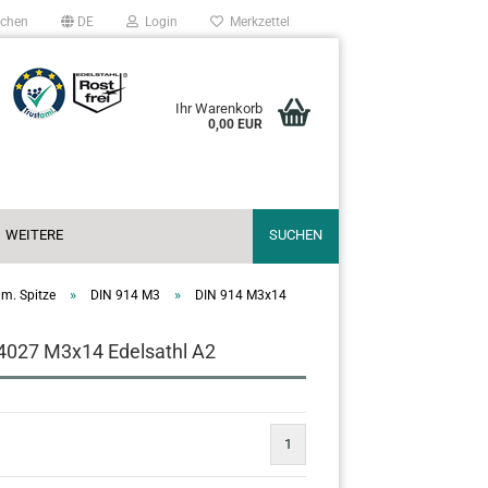
chen
DE
Login
Merkzettel
Ihr Warenkorb
0,00 EUR
WEITERE
SUCHEN
»
»
 m. Spitze
DIN 914 M3
DIN 914 M3x14
 4027 M3x14 Edelsathl A2
1