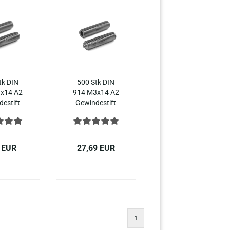
tk DIN
500 Stk DIN
x14 A2
914 M3x14 A2
de­stift
Ge­win­de­stift
­sechs­
In­nen­sechs­
 Spit­ze,
kant mit Spit­ze,
ahl ISO
Edel­stahl ISO
27
4027
 EUR
27,69 EUR
1