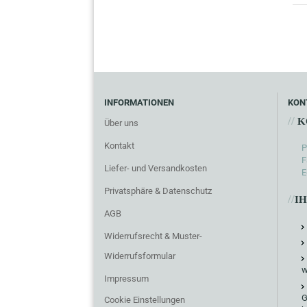
INFORMATIONEN
KON
//
K
Über uns
Kontakt
P
F
Liefer- und Versandkosten
E
Privatsphäre & Datenschutz
//
I
AGB
Widerrufsrecht & Muster-
Widerrufsformular
w
Impressum
G
Cookie Einstellungen