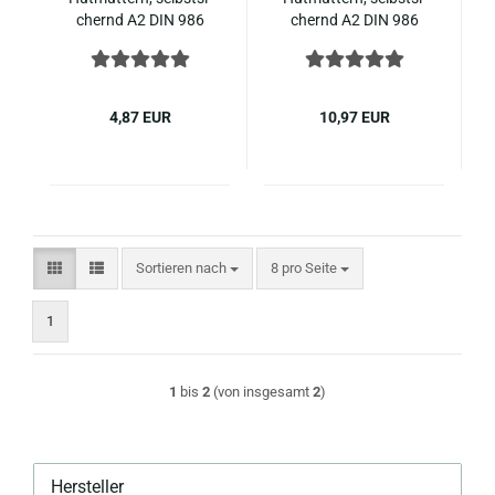
chernd A2 DIN 986
chernd A2 DIN 986
M10
M10
4,87 EUR
10,97 EUR
Sortieren nach
pro Seite
Sortieren nach
8 pro Seite
1
1
bis
2
(von insgesamt
2
)
Hersteller