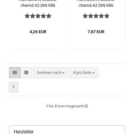
chernd A2 DIN 986
chernd A2 DIN 986
M8
M8
4,26 EUR
7,87 EUR
Sortieren nach
pro Seite
Sortieren nach
8 pro Seite
1
1
bis
2
(von insgesamt
2
)
Hersteller