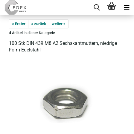
« Erster
« zurück
weiter »
4
Artikel in dieser Kategorie
100 Stk DIN 439 M8 A2 Sechs­kant­mut­tern, nied­ri­ge
Form Edel­stahl