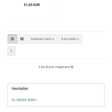
51,65 EUR
Sortieren nach
pro Seite
Sortieren nach
8 pro Seite
1
1
bis
3
(von insgesamt
3
)
Hersteller
Fa. GEDEX-SERVI...