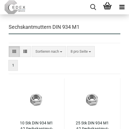
Sechskantmuttern DIN 934 M1
Sortieren nach
pro Seite
Sortieren nach
8 pro Seite
1
10 Stk DIN 934 M1
25 Stk DIN 934 M1
A2 Sechs­kant­mut­
A2 Sechs­kant­mut­