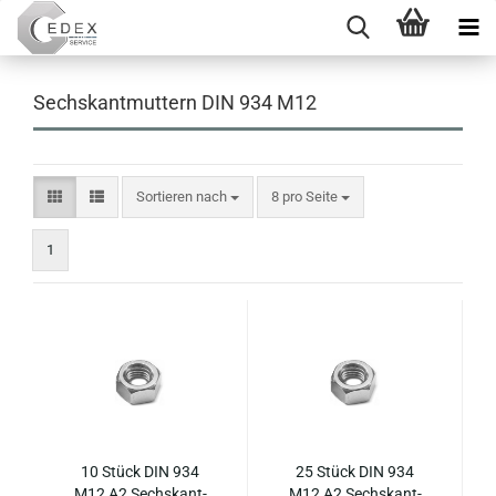
Sechskantmuttern DIN 934 M12
Sortieren nach
pro Seite
Sortieren nach
8 pro Seite
1
10 Stück DIN 934
25 Stück DIN 934
M12 A2 Sechs­kant­
M12 A2 Sechs­kant­