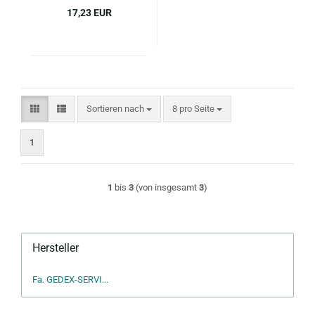
17,23 EUR
Sortieren nach
pro Seite
Sortieren nach
8 pro Seite
1
1
bis
3
(von insgesamt
3
)
Hersteller
Fa. GEDEX-SERVI...