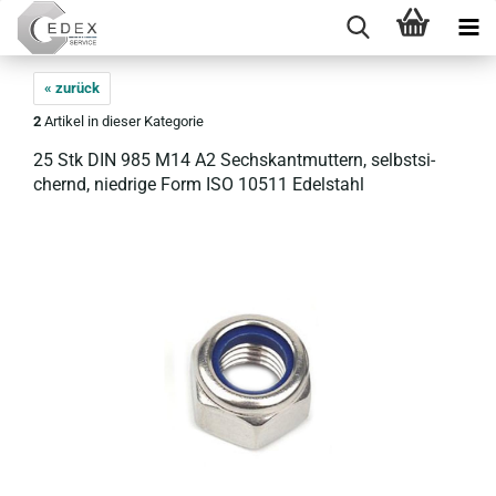
« zurück
2
Artikel in dieser Kategorie
25 Stk DIN 985 M14 A2 Sechs­kant­mut­tern, selbst­si­
chernd, nied­ri­ge Form ISO 10511 Edel­stahl