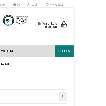
chen
DE
Login
Merkzettel
Ihr Warenkorb
0,00 EUR
WEITERE
SUCHEN
 562 M4
1