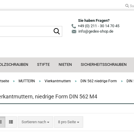
Su
Sie haben Fragen?
+49 (0) 211 - 30 14 70 45
Suche...
info@gedex-shop.de
OLZSCHRAUBEN
STIFTE
NIETEN
SICHERHEITSSCHRAUBEN
»
»
»
»
tseite
MUTTERN
Vierkantmuttern
DIN 562 niedrige Form
DIN
erkantmuttern, niedrige Form DIN 562 M4
Sortieren nach
pro Seite
Sortieren nach
8 pro Seite