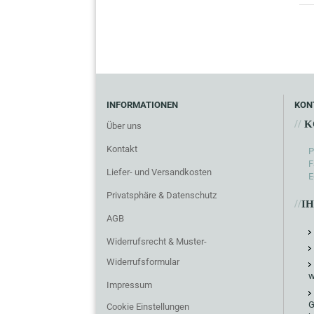
INFORMATIONEN
KON
//
K
Über uns
Kontakt
P
F
Liefer- und Versandkosten
E
Privatsphäre & Datenschutz
//
I
AGB
Widerrufsrecht & Muster-
Widerrufsformular
w
Impressum
G
Cookie Einstellungen