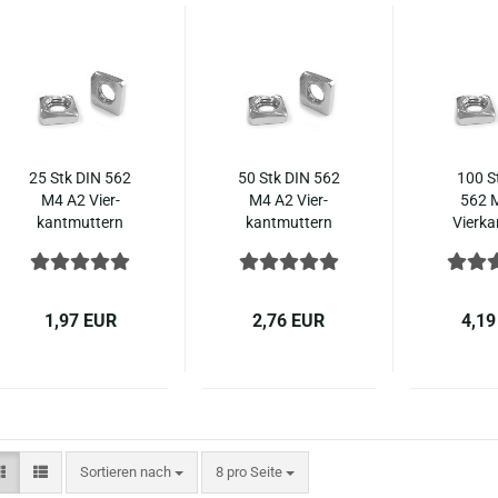
25 Stk DIN 562
50 Stk DIN 562
100 S
M4 A2 Vier­
M4 A2 Vier­
562 
kant­mut­tern
kant­mut­tern
Vier­ka
nied­ri­ge Form
nied­ri­ge Form
tern ni
Edel­stahl
Edel­stahl A2
Form Ed
1,97 EUR
2,76 EUR
4,19
Sortieren nach
pro Seite
Sortieren nach
8 pro Seite