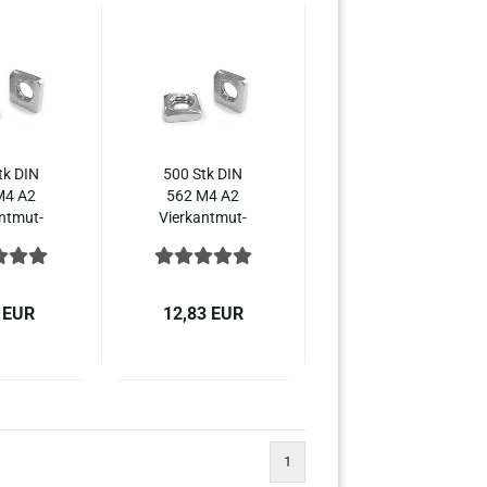
tk DIN
500 Stk DIN
M4 A2
562 M4 A2
nt­mut­
Vier­kant­mut­
ed­ri­ge
tern nied­ri­ge
el­stahl
Form Edel­stahl
A2
 EUR
12,83 EUR
1