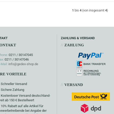
1
bis
4
(von insgesamt
4
)
TAKT
ZAHLUNG & VERSAND
//
ONTAKT
ZAHLUNG
hone:
0211 / 30147045
ax:
0211 / 30147046
-Mail:
info@gedex-shop.de
HRE VORTEILE
Schneller Versand
//
VERSAND
Sichere Zahlung
Kostenloser Versand deutschland-
eit ab 150 € Bestellwert
10% Rabatt auf alle Artikel für
ewerbetreibende bei Angabe der