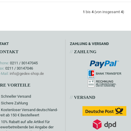
1
bis
4
(von insgesamt
4
)
TAKT
ZAHLUNG & VERSAND
//
ONTAKT
ZAHLUNG
hone:
0211 / 30147045
ax:
0211 / 30147046
-Mail:
info@gedex-shop.de
HRE VORTEILE
Schneller Versand
//
VERSAND
Sichere Zahlung
Kostenloser Versand deutschland-
eit ab 150 € Bestellwert
10% Rabatt auf alle Artikel für
ewerbetreibende bei Angabe der