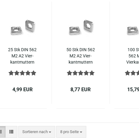
25 Stk DIN 562
50 Stk DIN 562
100 S
M2 A2 Vier­
M2 A2 Vier­
562 
kant­mut­tern
kant­mut­tern
Vier­ka
nied­ri­ge Form
nied­ri­ge Form
tern ni
Edel­stahl
Edel­stahl
Form Ed
4,99 EUR
8,77 EUR
15,7
Sortieren nach
pro Seite
Sortieren nach
8 pro Seite