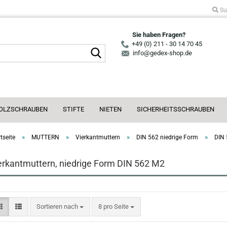
Su
Sie haben Fragen?
+49 (0) 211 - 30 14 70 45
Suche...
info@gedex-shop.de
OLZSCHRAUBEN
STIFTE
NIETEN
SICHERHEITSSCHRAUBEN
»
»
»
»
tseite
MUTTERN
Vierkantmuttern
DIN 562 niedrige Form
DIN
erkantmuttern, niedrige Form DIN 562 M2
Sortieren nach
pro Seite
Sortieren nach
8 pro Seite