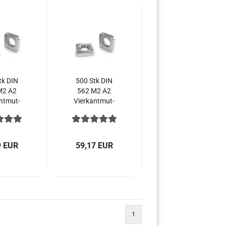
tk DIN
500 Stk DIN
M2 A2
562 M2 A2
nt­mut­
Vier­kant­mut­
ed­ri­ge
tern nied­ri­ge
el­stahl
Form Edel­stahl
9 EUR
59,17 EUR
1