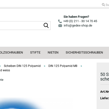
Su
Sie haben Fragen?
+49 (0) 211 - 30 14 70 45
Suche...
info@gedex-shop.de
OLZSCHRAUBEN
STIFTE
NIETEN
SICHERHEITSSCHRAUBEN
»
»
»
Scheiben DIN 125 Polyamid
DIN 125 Polyamid M8
id weiss
50 S
sche
rie
Art.Nr
Liefer