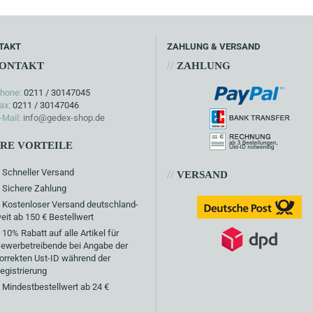
TAKT
ZAHLUNG & VERSAND
//
ONTAKT
ZAHLUNG
hone:
0211 / 30147045
ax:
0211 / 30147046
-Mail:
info@gedex-shop.de
HRE VORTEILE
Schneller Versand
//
VERSAND
Sichere Zahlung
Kostenloser Versand deutschland-
eit ab 150 € Bestellwert
10% Rabatt auf alle Artikel für
ewerbetreibende bei Angabe der
orrekten Ust-ID während der
egistrierung
Mindestbestellwert ab 24 €