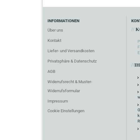
INFORMATIONEN
KON
//
K
Über uns
Kontakt
P
F
Liefer- und Versandkosten
E
Privatsphäre & Datenschutz
//
I
AGB
Widerrufsrecht & Muster-
Widerrufsformular
w
Impressum
G
Cookie Einstellungen
k
R