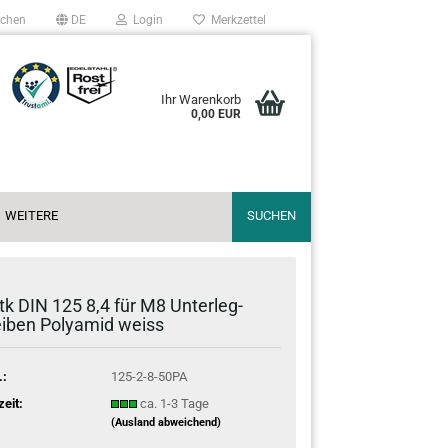
chen
DE
Login
Merkzettel
Ihr Warenkorb
0,00 EUR
WEITERE
SUCHEN
tk DIN 125 8,4 für M8 Un­ter­leg­
i­ben Po­ly­amid weiss
.:
125-2-8-50PA
zeit:
ca. 1-3 Tage
(Ausland abweichend)