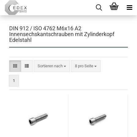
DIN 912 / ISO 4762 M6x16 A2
Innensechskantschrauben mit Zylinderkopf
Edelstahl
Sortieren nach
pro Seite
Sortieren nach
8 pro Seite
1