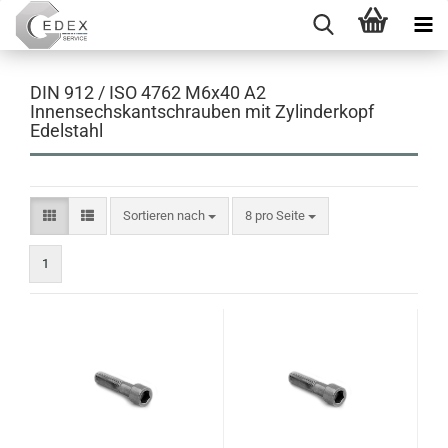
DIN 912 / ISO 4762 M6x40 A2
Innensechskantschrauben mit Zylinderkopf
Edelstahl
Sortieren nach
pro Seite
Sortieren nach
8 pro Seite
1