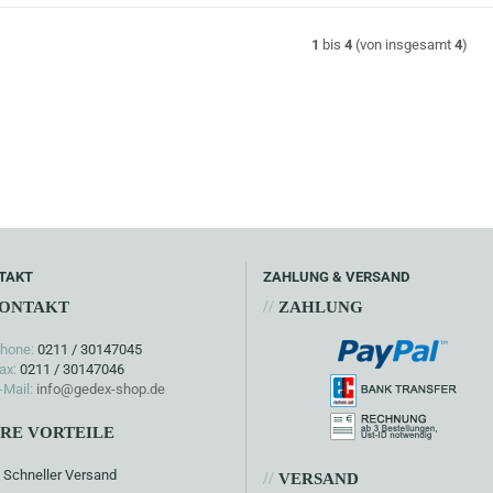
1
bis
4
(von insgesamt
4
)
TAKT
ZAHLUNG & VERSAND
//
ONTAKT
ZAHLUNG
hone:
0211 / 30147045
ax:
0211 / 30147046
-Mail:
info@gedex-shop.de
HRE VORTEILE
Schneller Versand
//
VERSAND