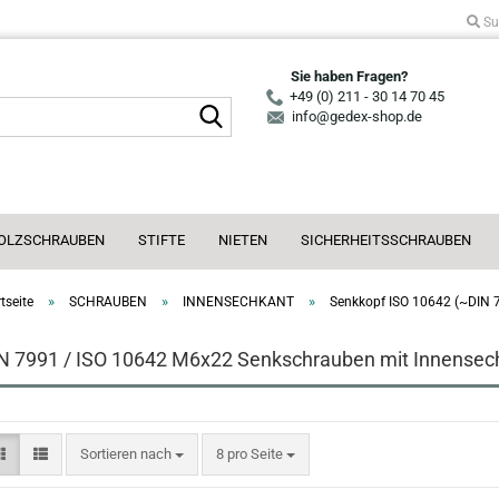
Su
Sie haben Fragen?
+49 (0) 211 - 30 14 70 45
Suche...
info@gedex-shop.de
OLZSCHRAUBEN
STIFTE
NIETEN
SICHERHEITSSCHRAUBEN
»
»
»
tseite
SCHRAUBEN
INNENSECHKANT
Senkkopf ISO 10642 (~DIN 
N 7991 / ISO 10642 M6x22 Senkschrauben mit Innensec
Sortieren nach
pro Seite
Sortieren nach
8 pro Seite