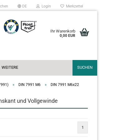
chen
DE
Login
Merkzettel
Ihr Warenkorb
0,00 EUR
WEITERE
SUCHEN
»
»
7991)
DIN 7991 M6
DIN 7991 M6x22
hskant und Vollgewinde
1