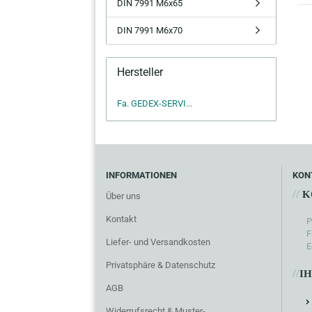
DIN 7991 M6x65
DIN 7991 M6x70
Hersteller
Fa. GEDEX-SERVI...
INFORMATIONEN
KON
//
K
Über uns
Kontakt
P
F
Liefer- und Versandkosten
E
Privatsphäre & Datenschutz
//
I
AGB
Widerrufsrecht & Muster-