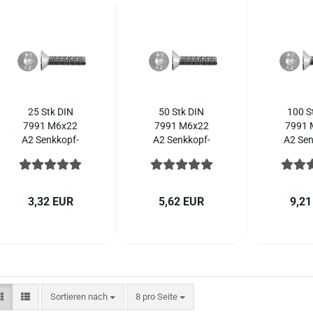
25 Stk DIN
50 Stk DIN
100 S
7991 M6x22
7991 M6x22
7991 
A2 Senk­kopf­
A2 Senk­kopf­
A2 Sen
schrau­ben In­
schrau­ben In­
schrau­
nen­sechs­kant
nen­sechs­kant
nen­sec
ISO 10642
ISO 10642
ISO 
Edel­stahl
Edel­stahl
Edel­
3,32 EUR
5,62 EUR
9,21
Sortieren nach
pro Seite
Sortieren nach
8 pro Seite