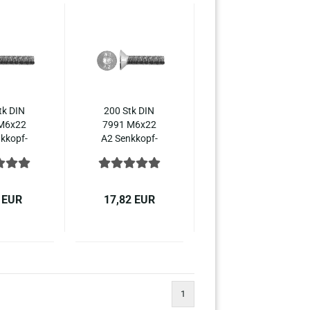
tk DIN
200 Stk DIN
M6x22
7991 M6x22
k­kopf­
A2 Senk­kopf­
ben In­
schrau­ben In­
hs­kant
nen­sechs­kant
10642
ISO 10642
stahl
Edel­stahl
 EUR
17,82 EUR
1