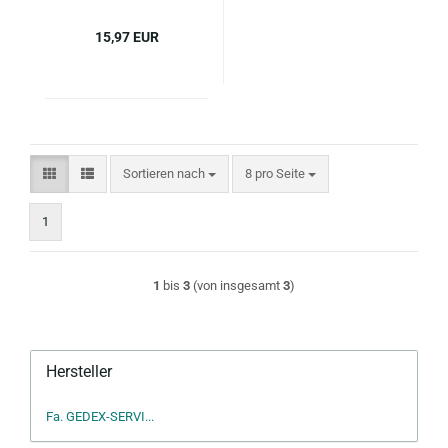
15,97 EUR
Sortieren nach
pro Seite
Sortieren nach
8 pro Seite
1
1
bis
3
(von insgesamt
3
)
Hersteller
Fa. GEDEX-SERVI...