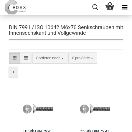
DIN 7991 / ISO 10642 M6x70 Senkschrauben mit
Innensechskant und Vollgewinde
Sortieren nach
pro Seite
Sortieren nach
8 pro Seite
1
10 Stk DIN 7991
25 Stk DIN 7991