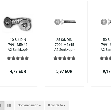
10 Stk DIN
25 Stk DIN
50 St
7991 M5x45
7991 M5x45
7991 
A2 Senk­kopf­
A2 Senk­kopf­
A2 Sen
schrau­ben In­
schrau­ben In­
schrau­
nen­sechs­kant
nen­sechs­kant
nen­sec
ISO 10642
ISO 10642
ISO 
Edel­stahl
Edel­stahl
Edel­
4,78 EUR
5,97 EUR
9,17
Sortieren nach
pro Seite
Sortieren nach
8 pro Seite