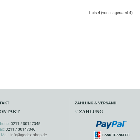
1
bis
4
(von insgesamt
4
)
TAKT
ZAHLUNG & VERSAND
//
ONTAKT
ZAHLUNG
hone:
0211 / 30147045
ax:
0211 / 30147046
-Mail:
info@gedex-shop.de