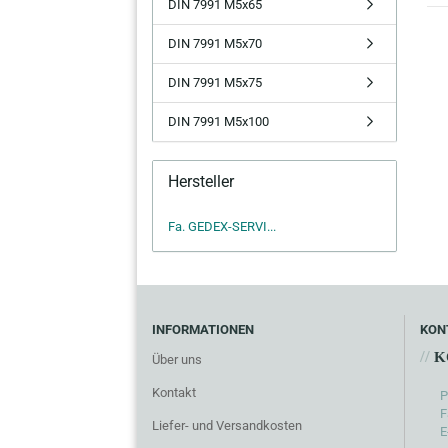
DIN 7991 M5x65
DIN 7991 M5x70
DIN 7991 M5x75
DIN 7991 M5x100
Hersteller
Fa. GEDEX-SERVI...
INFORMATIONEN
KON
//
K
Über uns
Kontakt
P
F
Liefer- und Versandkosten
E