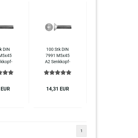
k DIN
100 Stk DIN
M5x45
7991 M5x45
k­kopf­
A2 Senk­kopf­
ben In­
schrau­ben In­
hs­kant
nen­sechs­kant
10642
ISO 10642
stahl
Edel­stahl
 EUR
14,31 EUR
1