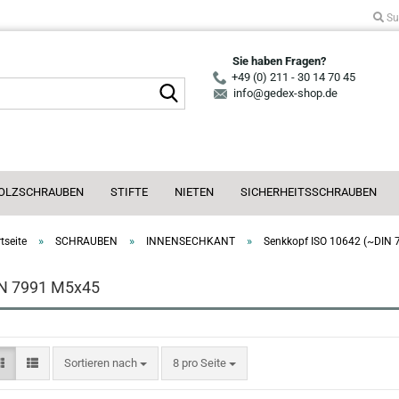
Su
Sie haben Fragen?
+49 (0) 211 - 30 14 70 45
Suche...
info@gedex-shop.de
OLZSCHRAUBEN
STIFTE
NIETEN
SICHERHEITSSCHRAUBEN
»
»
»
tseite
SCHRAUBEN
INNENSECHKANT
Senkkopf ISO 10642 (~DIN 
N 7991 M5x45
Sortieren nach
pro Seite
Sortieren nach
8 pro Seite