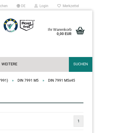
chen
DE
Login
Merkzettel
Ihr Warenkorb
0,00 EUR
WEITERE
SUCHEN
»
»
7991)
DIN 7991 M5
DIN 7991 M5x45
1