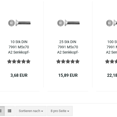
10 Stk DIN
25 Stk DIN
100 S
7991 M5x70
7991 M5x70
7991 
A2 Senk­kopf­
A2 Senk­kopf­
A2 Sen
schrau­ben In­
schrau­ben In­
schrau­
nen­sechs­kant
nen­sechs­kant
nen­sec
ISO 10642
ISO 10642
ISO 
Edel­stahl
Edel­stahl
Edel­
3,68 EUR
15,89 EUR
22,1
Sortieren nach
pro Seite
Sortieren nach
8 pro Seite