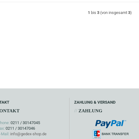
1
bis
3
(von insgesamt
3
)
TAKT
ZAHLUNG & VERSAND
//
ONTAKT
ZAHLUNG
hone:
0211 / 30147045
ax:
0211 / 30147046
-Mail:
info@gedex-shop.de