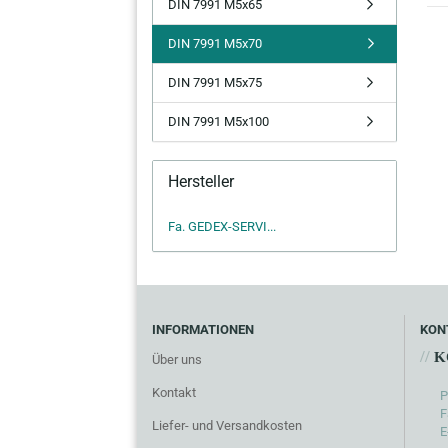
DIN 7991 M5x65
DIN 7991 M5x70
DIN 7991 M5x75
DIN 7991 M5x100
Hersteller
Fa. GEDEX-SERVI...
INFORMATIONEN
KON
//
K
Über uns
Kontakt
P
F
Liefer- und Versandkosten
E