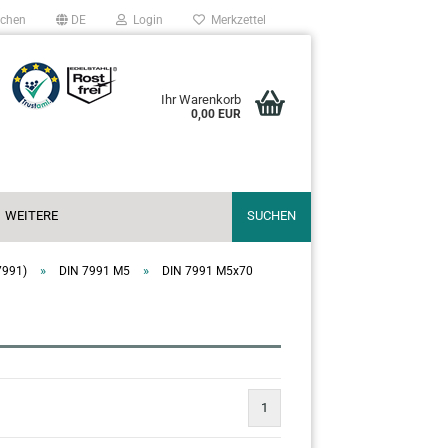
chen
DE
Login
Merkzettel
Ihr Warenkorb
0,00 EUR
WEITERE
SUCHEN
»
»
7991)
DIN 7991 M5
DIN 7991 M5x70
1