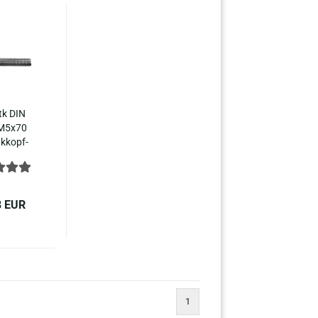
tk DIN
M5x70
k­kopf­
ben In­
hs­kant
10642
stahl
8 EUR
1