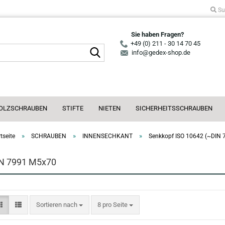
Su
Sie haben Fragen?
+49 (0) 211 - 30 14 70 45
Suche...
info@gedex-shop.de
OLZSCHRAUBEN
STIFTE
NIETEN
SICHERHEITSSCHRAUBEN
»
»
»
tseite
SCHRAUBEN
INNENSECHKANT
Senkkopf ISO 10642 (~DIN 
N 7991 M5x70
Sortieren nach
pro Seite
Sortieren nach
8 pro Seite